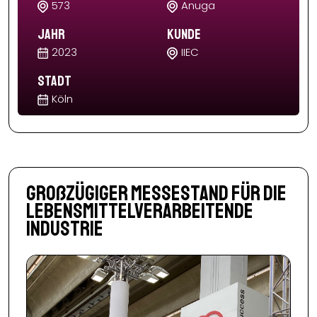
573
Anuga
Jahr
Kunde
2023
IIEC
Stadt
Köln
Großzügiger Messestand für die
lebensmittelverarbeitende
Industrie