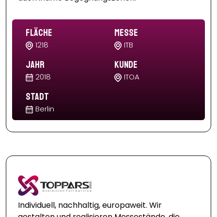
Fläche
Messe
1218
ITB
Jahr
Kunde
2018
ITOA
Stadt
Berlin
Individuell, nachhaltig, europaweit. Wir
gestalten und realisieren Messestände, die