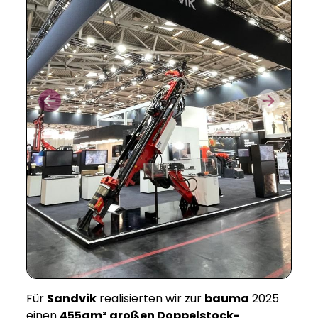
Prev
Next
Für
Sandvik
realisierten wir zur
bauma
2025
einen
455qm² großen Doppelstock-