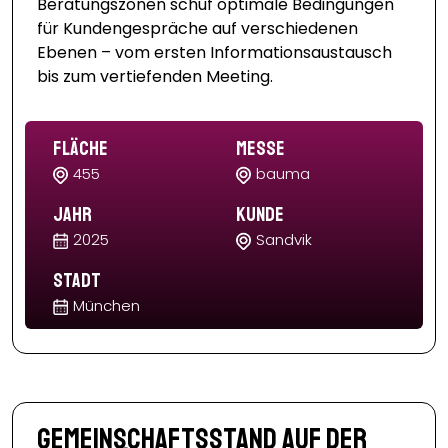
Beratungszonen schuf optimale Bedingungen
für Kundengespräche auf verschiedenen
Ebenen – vom ersten Informationsaustausch
bis zum vertiefenden Meeting.
Fläche
Messe
455
bauma
Jahr
Kunde
2025
Sandvik
Stadt
München
Gemeinschaftsstand auf der