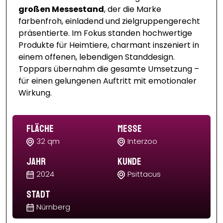
großen Messestand
, der die Marke
farbenfroh, einladend und zielgruppengerecht
präsentierte. Im Fokus standen hochwertige
Produkte für Heimtiere, charmant inszeniert in
einem offenen, lebendigen Standdesign.
Toppars übernahm die gesamte Umsetzung –
für einen gelungenen Auftritt mit emotionaler
Wirkung.
Fläche
Messe
32 qm
Interzoo
Jahr
Kunde
2024
Psittacus
Stadt
Nürnberg