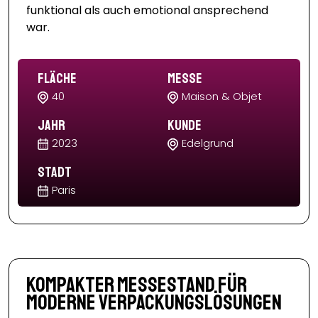
funktional als auch emotional ansprechend
war.
Fläche
Messe
40
Maison & Objet
Jahr
Kunde
2023
Edelgrund
Stadt
Paris
Kompakter Messestand für
moderne Verpackungslösungen